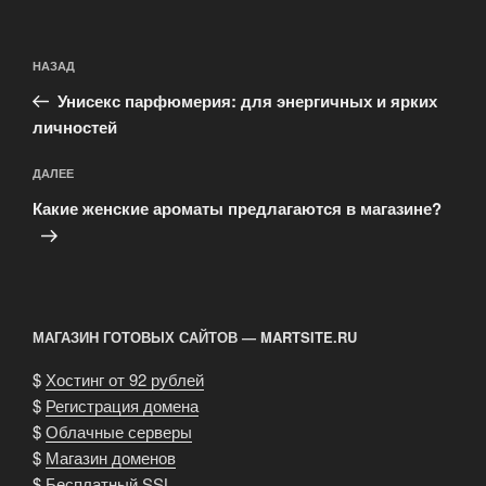
Навигация
Предыдущая
НАЗАД
по
запись:
записям
Унисекс парфюмерия: для энергичных и ярких
личностей
Следующая
ДАЛЕЕ
запись
Какие женские ароматы предлагаются в магазине?
МАГАЗИН ГОТОВЫХ САЙТОВ — MARTSITE.RU
$
Хостинг от 92 рублей
$
Регистрация домена
$
Облачные серверы
$
Магазин доменов
$
Бесплатный SSL