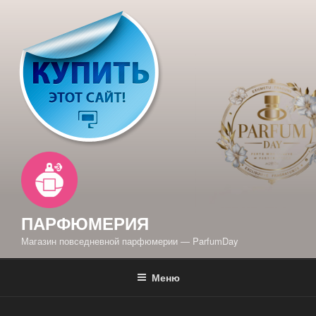
Перейти
к
содержимому
ПАРФЮМЕРИЯ
Магазин повседневной парфюмерии — ParfumDay
Меню