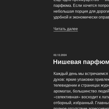
парфюма. Если хочется попро
небольшая порция для дороги,
удобной и экономически опра
Читать далее
«Духи
на
разлив»
ОПУБЛИКОВАНО
02.12.2024
Нишевая парфюм
Каждый день мы встречаемся 
духов: яркие упаковки привле
телевидении и страницах журн
ароматах, большинство людей 
«селективная» восходит к лат
отборный, избранный. Главн
полное отсутствие агрессивно