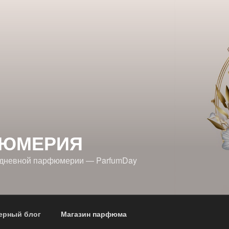
ЮМЕРИЯ
едневной парфюмерии — ParfumDay
рный блог
Магазин парфюма