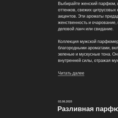
Выбирайте женский парфюм, 
оттенков, свежих цитрусовых
акцентов. Эти ароматы прида
женственность и очарование, 
деловой ланч или свидание.
Коллекция мужской парфюмер
благородными ароматами, вк
зеленые и мускусные тона. О
внутренней силы, отражая му
Читать далее
«Повседневная
парфюмерия
на
каждый
день
ОПУБЛИКОВАНО
02.08.2025
—
Разливная парфю
ParfumDay»