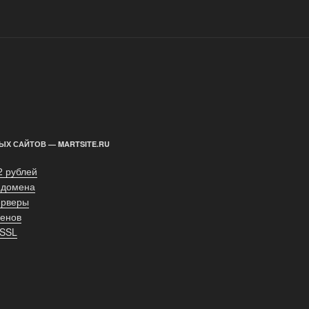
ЫХ САЙТОВ — MARTSITE.RU
2 рублей
 домена
ерверы
енов
 SSL