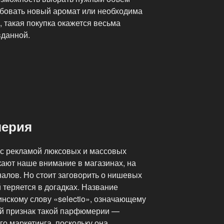
бовать новый аромат или необходима
 такая покупка окажется весьма
вданной.
ерия
с рекламой люксовых и массовых
кают наше внимание в магазинах, на
алов. Но стоит заговорить о нишевых
теряется в догадках. Название
инскому слову «selectio», означающему
ый признак такой парфюмерии —
го маркетинга, поскольку она