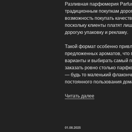
Разливная парфюмерия Parfu
традиционным покупкам дорог
возможность покупать качес
поскольку клиенты платят лиш
дорогую упаковку и рекламу.
Такой формат особенно привл
предложенных ароматов, что 
варианты и выбирать самый п
заказать ровно столько парф
— будь то маленький флаконч
постоянного пользования дом
Читать далее
«Разливная
парфюмерия
ParfumDay»
ОПУБЛИКОВАНО
01.08.2025