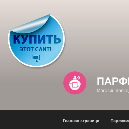
Перейти
к
содержимому
ПАРФ
Магазин повс
Главная страница
Парфюме